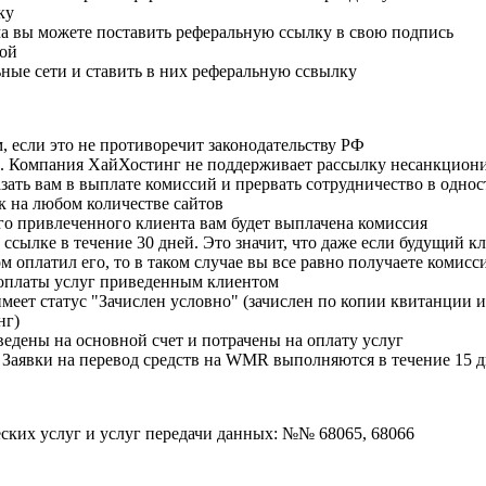
ку
ума вы можете поставить реферальную ссылку в свою подпись
кой
ьные сети и ставить в них реферальную ссвылку
 если это не противоречит законодательству РФ
. Компания ХайХостинг не поддерживает рассылку несанкциони
зать вам в выплате комиссий и прервать сотрудничество в одно
к на любом количестве сайтов
го привлеченного клиента вам будет выплачена комиссия
ылке в течение 30 дней. Это значит, что даже если будущий кли
том оплатил его, то в таком случае вы все равно получаете комис
 оплаты услуг приведенным клиентом
меет статус "Зачислен условно" (зачислен по копии квитанции и
нг)
ведены на основной счет и потрачены на оплату услуг
. Заявки на перевод средств на WMR выполняются в течение 15
ских услуг и услуг передачи данных: №№ 68065, 68066