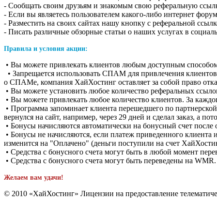
- Сообщать своим друзьям и знакомым свою реферальную ссыл
- Если вы являетесь пользователем какого-либо интернет фор
- Разместить на своих сайтах нашу кнопку с реферальной ссыл
- Писать различные обзорные статьи о наших услугах в социал
Правила и условия акции:
• Вы можете привлекать клиентов любым доступным способом,
• Запрещается использовать СПАМ для привлечения клиентов
о СПАМе, компания ХайХостинг оставляет за собой право отка
• Вы можете установить любое количество реферальных ссыло
• Вы можете привлекать любое количество клиентов. За каждо
• Программа запоминает клиента перешедшего по партнерской сс
вернулся на сайт, например, через 29 дней и сделал заказ, а по
• Бонусы начисляются автоматически на бонусный счет после
• Бонусы не начисляются, если платеж приведенного клиента и
изменится на "Оплачено" (деньги поступили на счет ХайХости
• Средства с бонусного счета могут быть в любой момент пере
• Средства с бонусного счета могут быть переведены на WMR
Желаем вам удачи!
© 2010 «ХайХостинг» Лицензии на предоставление телематиче